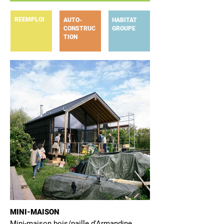
REEMPLOI
AUTO-
HABITAT
CONSTRUC
GROUPE
TION
MINI-MAISON
Mini-maison bois/paille d'Armandine